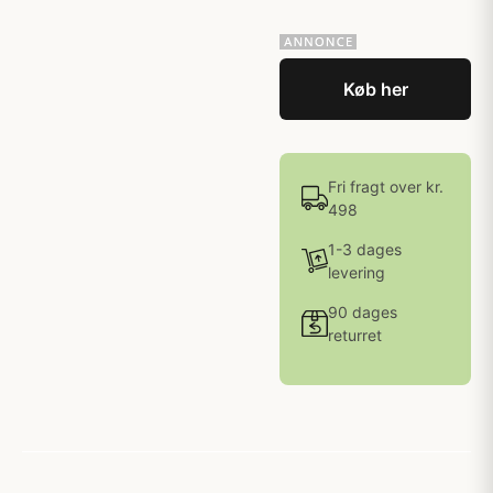
Køb her
Fri fragt over kr.
498
1-3 dages
levering
90 dages
returret