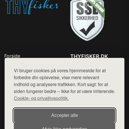
Forside
THYFISKER.DK
Produkter
Tlf. 78768672
Top Rabatter
Vi bruger cookies på vores hjemmeside for at
Mail:
hej@want.dk
Kontakt
forbedre din oplevelse, vise mere relevant
indhold og analysere trafikken. Kort sagt: for at
Cookie- og privatlivspolitik
siden fungerer bedre – ikke for at være irriterende.
Cookie- og privatlivspolitik.
Denne side er en del af want.dk, der udgiver en række
Accepter alle
hjemmesider med præsentation af forskellige produkter fra
diverse webshops. Der sælges ikke varer fra denne side - vi