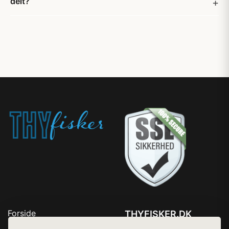
delt?
Forside
THYFISKER.DK
Produkter