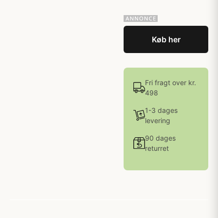
Køb her
Fri fragt over kr.
498
1-3 dages
levering
90 dages
returret