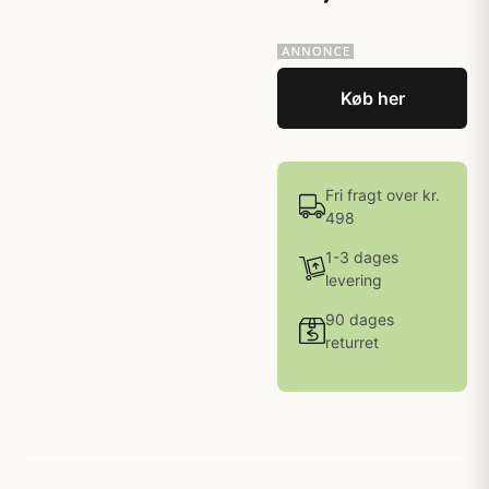
Køb her
Fri fragt over kr.
498
1-3 dages
levering
90 dages
returret