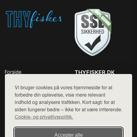
Forside
THYFISKER.DK
Produkter
Tlf. 78768672
Top Rabatter
Vi bruger cookies på vores hjemmeside for at
Mail:
hej@want.dk
Kontakt
forbedre din oplevelse, vise mere relevant
indhold og analysere trafikken. Kort sagt: for at
Cookie- og privatlivspolitik
siden fungerer bedre – ikke for at være irriterende.
Cookie- og privatlivspolitik.
Denne side er en del af want.dk, der udgiver en række
Accepter alle