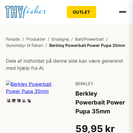
OUTLET
Forside
/
Produkter
/
Endegrej
/
Bait/Powerbait
/
Gummidyr til fiskeri
/
Berkley Powerbait Power Pupa 35mm
Dele af indholdet på denne side kan være genereret
med hjælp fra AI.
BERKLEY
Berkley
Powerbait Power
Pupa 35mm
59,95 kr