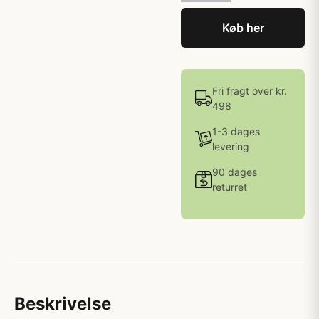
Køb her
Fri fragt over kr.
498
1-3 dages
levering
90 dages
returret
Beskrivelse