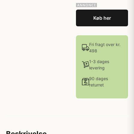
Køb her
Fri fragt over kr.
498
1-3 dages
levering
90 dages
returret
Beskrivelse