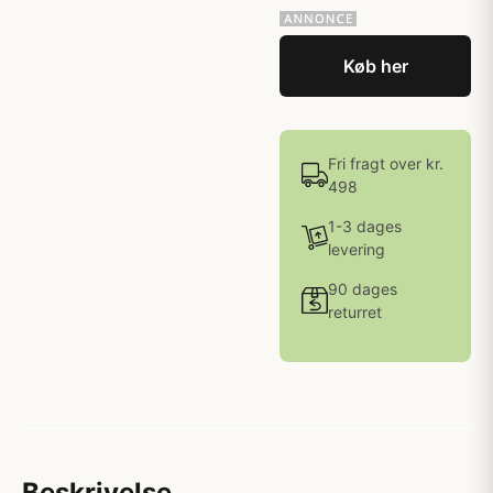
Køb her
Fri fragt over kr.
498
1-3 dages
levering
90 dages
returret
Beskrivelse