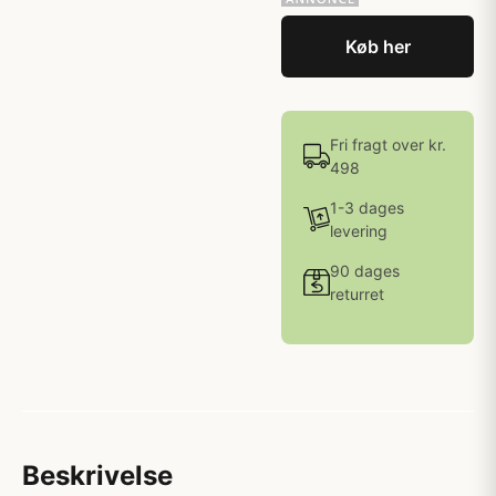
Køb her
Fri fragt over kr.
498
1-3 dages
levering
90 dages
returret
Beskrivelse