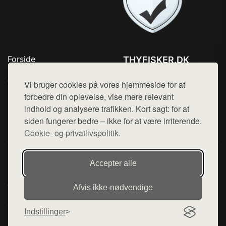
Forside
THYFISKER.DK
Produkter
Tlf. 78768672
Top Rabatter
Vi bruger cookies på vores hjemmeside for at
Mail:
hej@want.dk
Kontakt
forbedre din oplevelse, vise mere relevant
indhold og analysere trafikken. Kort sagt: for at
Cookie- og privatlivspolitik
siden fungerer bedre – ikke for at være irriterende.
Cookie- og privatlivspolitik.
Denne side er en del af want.dk, der udgiver en række
Accepter alle
hjemmesider med præsentation af forskellige produkter fra
diverse webshops. Der sælges ikke varer fra denne side - vi
Afvis ikke‑nødvendige
henviser til de shops, som sælger varen. Vi har heller ikke
varerne på lager.
Indstillinger