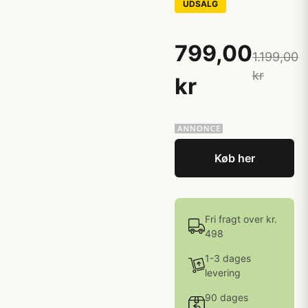
UDSALG
799,00
1.199,00
kr
kr
Køb her
Fri fragt over kr.
498
1-3 dages
levering
90 dages