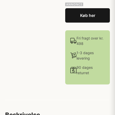
Køb her
Fri fragt over kr.
498
1-3 dages
levering
90 dages
returret
Beskrivelse