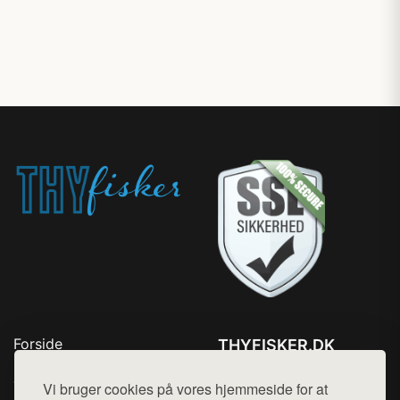
Forside
THYFISKER.DK
Produkter
Tlf. 78768672
Top Rabatter
Vi bruger cookies på vores hjemmeside for at