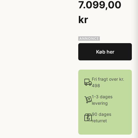
7.099,00
kr
Køb her
Fri fragt over kr.
498
1-3 dages
levering
90 dages
returret