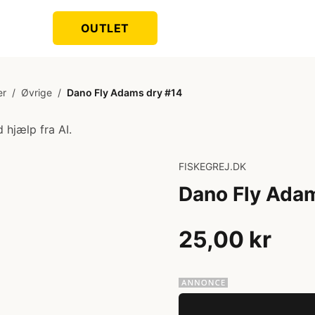
OUTLET
er
/
Øvrige
/
Dano Fly Adams dry #14
 hjælp fra AI.
FISKEGREJ.DK
Dano Fly Ada
25,00 kr