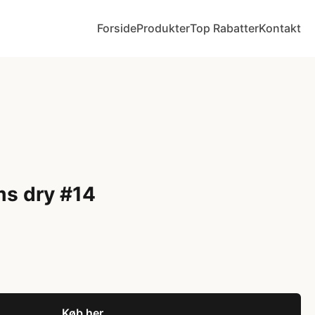
Forside
Produkter
Top Rabatter
Kontakt
ms dry #14
Køb her