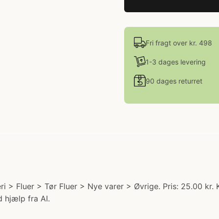
Fri fragt over kr. 498
1-3 dages levering
90 dages returret
i > Fluer > Tør Fluer > Nye varer > Øvrige. Pris: 25.00 kr. 
 hjælp fra AI.