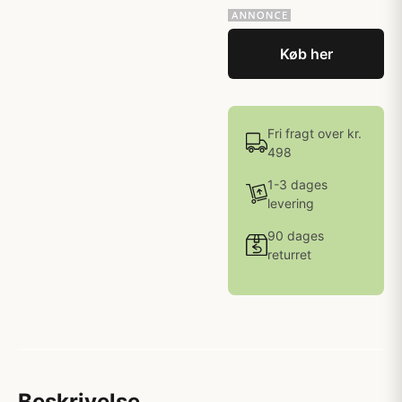
Køb her
Fri fragt over kr.
498
1-3 dages
levering
90 dages
returret
Beskrivelse