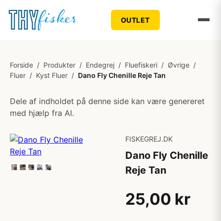
OUTLET
Forside
/
Produkter
/
Endegrej
/
Fluefiskeri
/
Øvrige
/
Fluer
/
Kyst Fluer
/
Dano Fly Chenille Reje Tan
Dele af indholdet på denne side kan være genereret
med hjælp fra AI.
FISKEGREJ.DK
Dano Fly Chenille
Reje Tan
25,00 kr