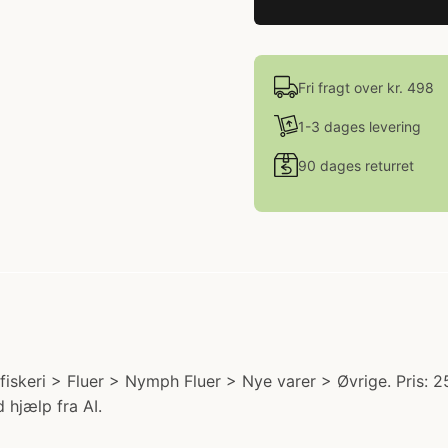
Fri fragt over kr. 498
1-3 dages levering
90 dages returret
iskeri > Fluer > Nymph Fluer > Nye varer > Øvrige. Pris: 25
 hjælp fra AI.