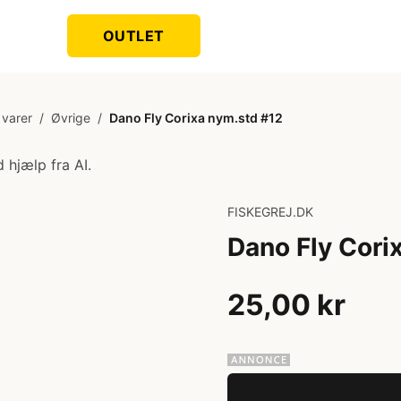
OUTLET
varer
/
Øvrige
/
Dano Fly Corixa nym.std #12
 hjælp fra AI.
FISKEGREJ.DK
Dano Fly Cori
25,00 kr