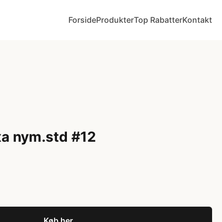
Forside
Produkter
Top Rabatter
Kontakt
xa nym.std #12
Køb her