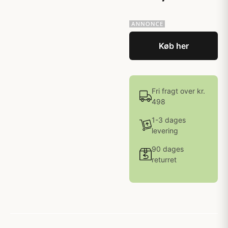
Køb her
Fri fragt over kr.
498
1-3 dages
levering
90 dages
returret