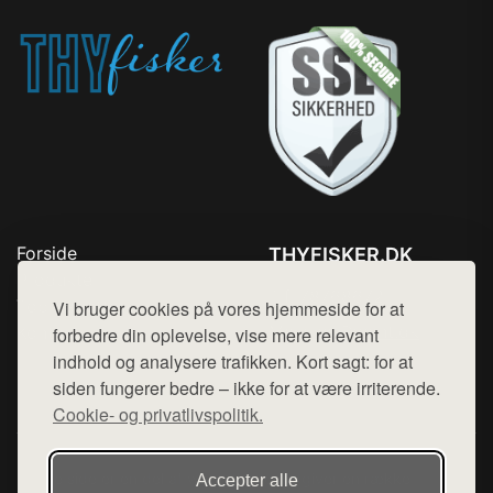
Forside
THYFISKER.DK
Produkter
Tlf. 78768672
Top Rabatter
Vi bruger cookies på vores hjemmeside for at
Mail:
hej@want.dk
Kontakt
forbedre din oplevelse, vise mere relevant
indhold og analysere trafikken. Kort sagt: for at
Cookie- og privatlivspolitik
siden fungerer bedre – ikke for at være irriterende.
Cookie- og privatlivspolitik.
Denne side er en del af want.dk, der udgiver en række
Accepter alle