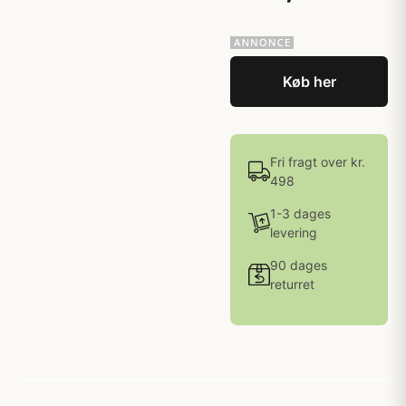
Køb her
Fri fragt over kr.
498
1-3 dages
levering
90 dages
returret