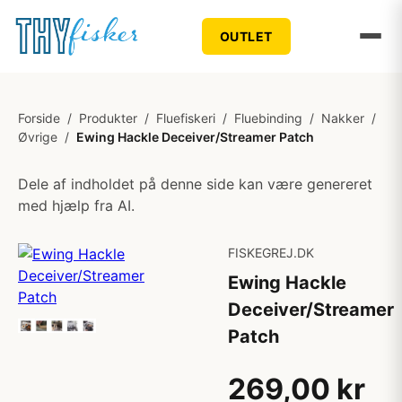
OUTLET
Forside
/
Produkter
/
Fluefiskeri
/
Fluebinding
/
Nakker
/
Øvrige
/
Ewing Hackle Deceiver/Streamer Patch
Dele af indholdet på denne side kan være genereret
med hjælp fra AI.
FISKEGREJ.DK
Ewing Hackle
Deceiver/Streamer
Patch
269,00 kr