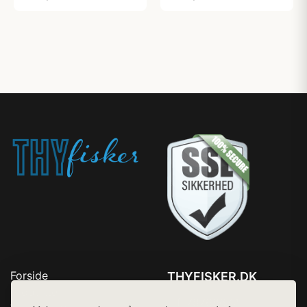
Forside
THYFISKER.DK
Produkter
Tlf. 78768672