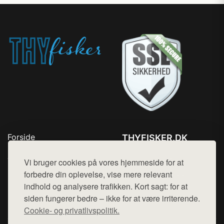
Forside
THYFISKER.DK
Produkter
Tlf. 78768672
Top Rabatter
Vi bruger cookies på vores hjemmeside for at
Mail:
hej@want.dk
Kontakt
forbedre din oplevelse, vise mere relevant
indhold og analysere trafikken. Kort sagt: for at
Cookie- og privatlivspolitik
siden fungerer bedre – ikke for at være irriterende.
Cookie- og privatlivspolitik.