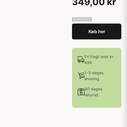
349,00 kr
Køb her
Fri fragt over kr.
498
1-3 dages
levering
90 dages
returret