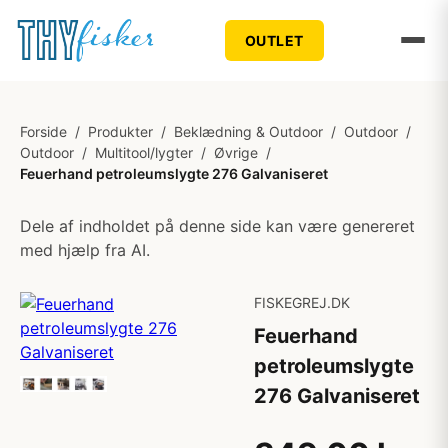
OUTLET
Forside
/
Produkter
/
Beklædning & Outdoor
/
Outdoor
/
Outdoor
/
Multitool/lygter
/
Øvrige
/
Feuerhand petroleumslygte 276 Galvaniseret
Dele af indholdet på denne side kan være genereret
med hjælp fra AI.
FISKEGREJ.DK
Feuerhand
petroleumslygte
276 Galvaniseret