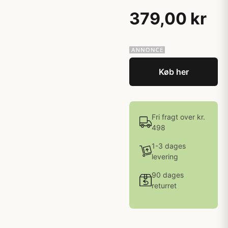
379,00 kr
Køb her
Fri fragt over kr.
498
1-3 dages
levering
90 dages
returret