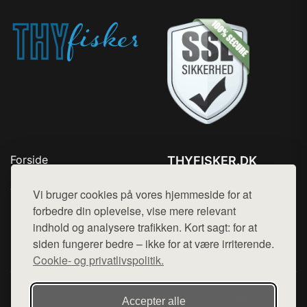
Forside
THYFISKER.DK
Produkter
Tlf. 78768672
Top Rabatter
Vi bruger cookies på vores hjemmeside for at
Mail:
hej@want.dk
Kontakt
forbedre din oplevelse, vise mere relevant
indhold og analysere trafikken. Kort sagt: for at
Cookie- og privatlivspolitik
siden fungerer bedre – ikke for at være irriterende.
Cookie- og privatlivspolitik.
Denne side er en del af want.dk, der udgiver en række
Accepter alle