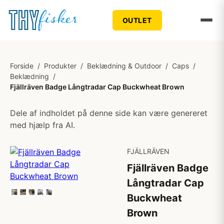
OUTLET
Forside
/
Produkter
/
Beklædning & Outdoor
/
Caps
/
Beklædning
/
Fjällräven Badge Långtradar Cap Buckwheat Brown
Dele af indholdet på denne side kan være genereret
med hjælp fra AI.
FJÄLLRÄVEN
Fjällräven Badge
Långtradar Cap
Buckwheat
Brown