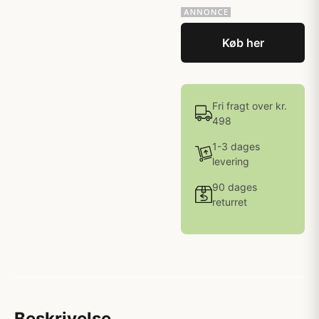
Køb her
Fri fragt over kr.
498
1-3 dages
levering
90 dages
returret
Beskrivelse