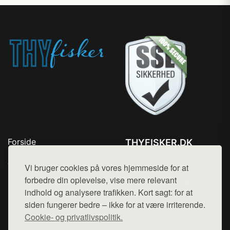
Forside
THYFISKER.DK
Produkter
Tlf. 78768672
Top Rabatter
Vi bruger cookies på vores hjemmeside for at
Mail:
hej@want.dk
Kontakt
forbedre din oplevelse, vise mere relevant
indhold og analysere trafikken. Kort sagt: for at
Cookie- og privatlivspolitik
siden fungerer bedre – ikke for at være irriterende.
Cookie- og privatlivspolitik.