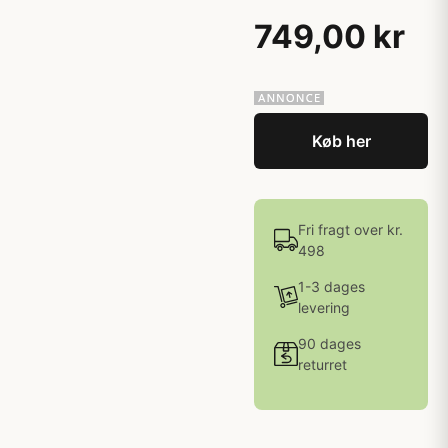
749,00 kr
Køb her
Fri fragt over kr.
498
1-3 dages
levering
90 dages
returret