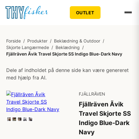
OUTLET
Forside
/
Produkter
/
Beklædning & Outdoor
/
Skjorte Langærmede
/
Beklædning
/
Fjällräven Ãvik Travel Skjorte SS Indigo Blue-Dark Navy
Dele af indholdet på denne side kan være genereret
med hjælp fra AI.
FJÄLLRÄVEN
Fjällräven Ãvik
Travel Skjorte SS
Indigo Blue-Dark
Navy