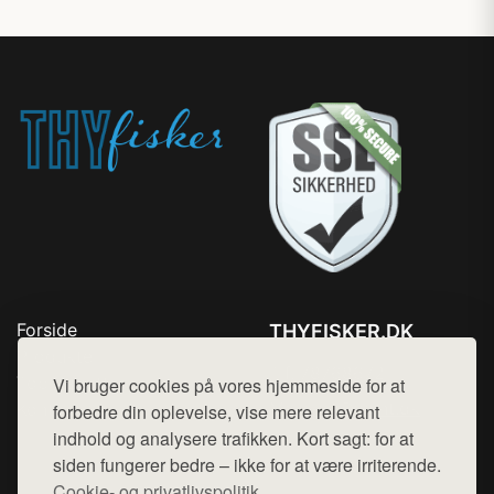
Forside
THYFISKER.DK
Produkter
Tlf. 78768672
Top Rabatter
Vi bruger cookies på vores hjemmeside for at
Mail:
hej@want.dk
Kontakt
forbedre din oplevelse, vise mere relevant
indhold og analysere trafikken. Kort sagt: for at
Cookie- og privatlivspolitik
siden fungerer bedre – ikke for at være irriterende.
Cookie- og privatlivspolitik.