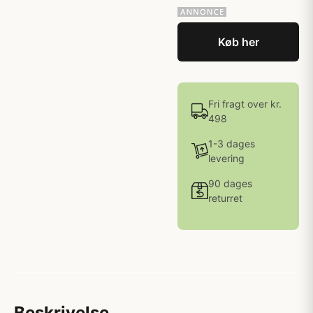
Køb her
Fri fragt over kr.
498
1-3 dages
levering
90 dages
returret
Beskrivelse