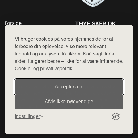
Forside
THYFISKER.DK
Produkter
Tlf. 78768672
Top Rabatter
Vi bruger cookies på vores hjemmeside for at
Mail:
hej@want.dk
Kontakt
forbedre din oplevelse, vise mere relevant
indhold og analysere trafikken. Kort sagt: for at
Cookie- og privatlivspolitik
siden fungerer bedre – ikke for at være irriterende.
Cookie- og privatlivspolitik.
Denne side er en del af want.dk, der udgiver en række
Accepter alle
hjemmesider med præsentation af forskellige produkter fra
diverse webshops. Der sælges ikke varer fra denne side - vi
Afvis ikke‑nødvendige
henviser til de shops, som sælger varen. Vi har heller ikke
varerne på lager.
Indstillinger
© 2026 thyfisker.dk. Alle rettigheder forbeholdes.