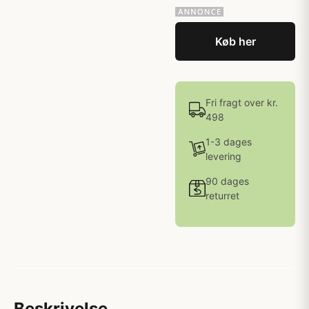
Køb her
Fri fragt over kr.
498
1-3 dages
levering
90 dages
returret
Beskrivelse