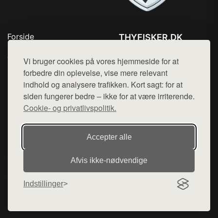
Forside
THYFISKER.DK
Produkter
Tlf. 78768672
Top Rabatter
Vi bruger cookies på vores hjemmeside for at
Mail:
hej@want.dk
Kontakt
forbedre din oplevelse, vise mere relevant
indhold og analysere trafikken. Kort sagt: for at
Cookie- og privatlivspolitik
siden fungerer bedre – ikke for at være irriterende.
Cookie- og privatlivspolitik.
Denne side er en del af want.dk, der udgiver en række
Accepter alle
hjemmesider med præsentation af forskellige produkter fra
diverse webshops. Der sælges ikke varer fra denne side - vi
Afvis ikke‑nødvendige
henviser til de shops, som sælger varen. Vi har heller ikke
varerne på lager.
Indstillinger
© 2026 thyfisker.dk. Alle rettigheder forbeholdes.