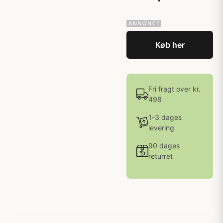
Køb her
Fri fragt over kr.
498
1-3 dages
levering
90 dages
returret