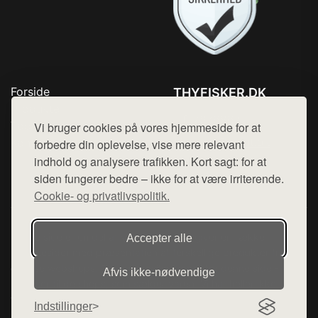
Forside
THYFISKER.DK
Produkter
Tlf. 78768672
Top Rabatter
Vi bruger cookies på vores hjemmeside for at
Mail:
hej@want.dk
Kontakt
forbedre din oplevelse, vise mere relevant
indhold og analysere trafikken. Kort sagt: for at
Cookie- og privatlivspolitik
siden fungerer bedre – ikke for at være irriterende.
Cookie- og privatlivspolitik.
Denne side er en del af want.dk, der udgiver en række
Accepter alle
hjemmesider med præsentation af forskellige produkter fra
diverse webshops. Der sælges ikke varer fra denne side - vi
Afvis ikke‑nødvendige
henviser til de shops, som sælger varen. Vi har heller ikke
varerne på lager.
Indstillinger