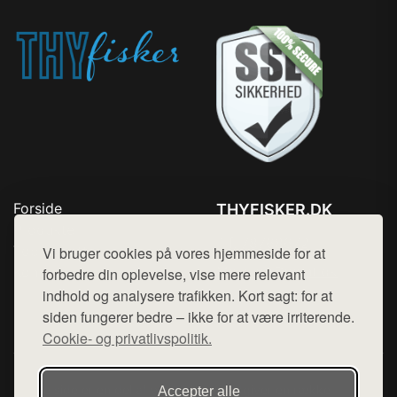
Forside
THYFISKER.DK
Produkter
Tlf. 78768672
Top Rabatter
Vi bruger cookies på vores hjemmeside for at
Mail:
hej@want.dk
Kontakt
forbedre din oplevelse, vise mere relevant
indhold og analysere trafikken. Kort sagt: for at
Cookie- og privatlivspolitik
siden fungerer bedre – ikke for at være irriterende.
Cookie- og privatlivspolitik.
Denne side er en del af want.dk, der udgiver en række
Accepter alle