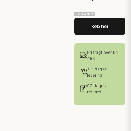
Køb her
Fri fragt over kr.
498
1-3 dages
levering
90 dages
returret