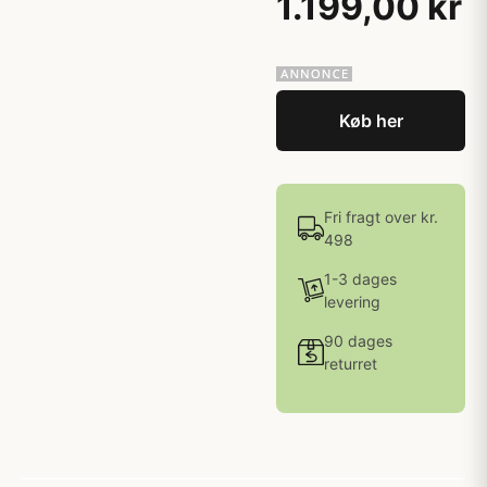
1.199,00 kr
Køb her
Fri fragt over kr.
498
1-3 dages
levering
90 dages
returret