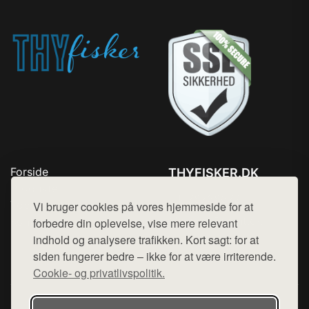
Forside
THYFISKER.DK
Produkter
Tlf. 78768672
Top Rabatter
Vi bruger cookies på vores hjemmeside for at
Mail:
hej@want.dk
Kontakt
forbedre din oplevelse, vise mere relevant
indhold og analysere trafikken. Kort sagt: for at
Cookie- og privatlivspolitik
siden fungerer bedre – ikke for at være irriterende.
Cookie- og privatlivspolitik.