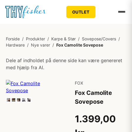
OUTLET
Forside
/
Produkter
/
Karpe & Stør
/
Sovepose/Covers
/
Hardware
/
Nye varer
/
Fox Camolite Sovepose
Dele af indholdet på denne side kan være genereret
med hjælp fra AI.
FOX
Fox Camolite
Sovepose
1.399,00