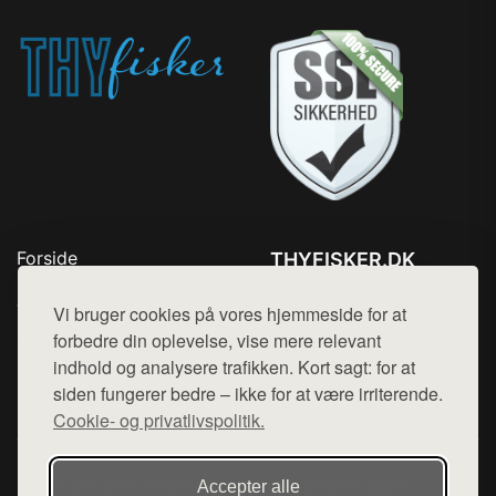
Forside
THYFISKER.DK
Produkter
Tlf. 78768672
Top Rabatter
Vi bruger cookies på vores hjemmeside for at
Mail:
hej@want.dk
Kontakt
forbedre din oplevelse, vise mere relevant
indhold og analysere trafikken. Kort sagt: for at
Cookie- og privatlivspolitik
siden fungerer bedre – ikke for at være irriterende.
Cookie- og privatlivspolitik.
Denne side er en del af want.dk, der udgiver en række
Accepter alle