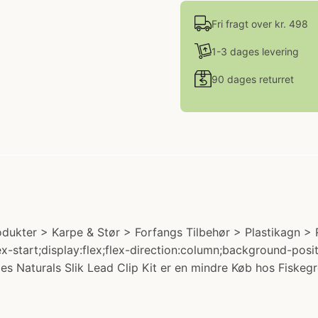
Fri fragt over kr. 498
1-3 dages levering
90 dages returret
odukter > Karpe & Stør > Forfangs Tilbehør > Plastikagn > R
x-start;display:flex;flex-direction:column;background-posi
 Naturals Slik Lead Clip Kit er en mindre Køb hos Fiskegr