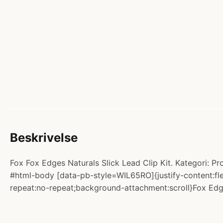
Beskrivelse
Fox Fox Edges Naturals Slick Lead Clip Kit. Kategori: Pr
#html-body [data-pb-style=WIL65RO]{justify-content:fle
repeat:no-repeat;background-attachment:scroll}Fox Edges