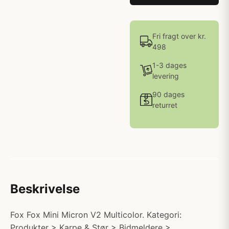
Fri fragt over kr.
498
1-3 dages
levering
90 dages
returret
Beskrivelse
Fox Fox Mini Micron V2 Multicolor. Kategori:
Produkter > Karpe & Stør > Bidmeldere >