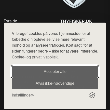
Forside
THYFISKER.DK
Produkter
Tlf. 78768672
Top Rabatter
Vi bruger cookies på vores hjemmeside for at
Mail:
hej@want.dk
Kontakt
forbedre din oplevelse, vise mere relevant
indhold og analysere trafikken. Kort sagt: for at
Cookie- og privatlivspolitik
siden fungerer bedre – ikke for at være irriterende.
Cookie- og privatlivspolitik.
Denne side er en del af want.dk, der udgiver en række
Accepter alle
hjemmesider med præsentation af forskellige produkter fra
diverse webshops. Der sælges ikke varer fra denne side - vi
Afvis ikke‑nødvendige
henviser til de shops, som sælger varen. Vi har heller ikke
varerne på lager.
Indstillinger
© 2026 thyfisker.dk. Alle rettigheder forbeholdes.