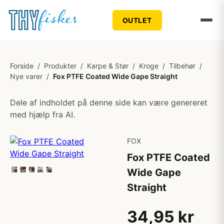
OUTLET
Forside
/
Produkter
/
Karpe & Stør
/
Kroge
/
Tilbehør
/
Nye varer
/
Fox PTFE Coated Wide Gape Straight
Dele af indholdet på denne side kan være genereret
med hjælp fra AI.
FOX
Fox PTFE Coated
Wide Gape
Straight
34,95 kr