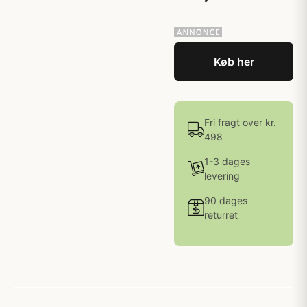
Køb her
Fri fragt over kr.
498
1-3 dages
levering
90 dages
returret