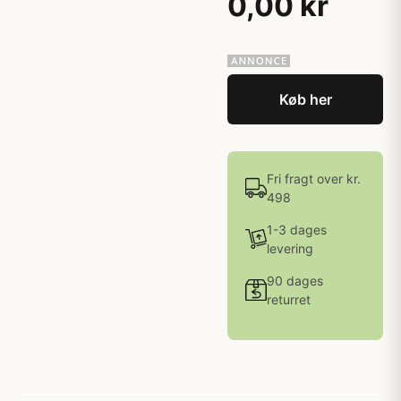
0,00 kr
Køb her
Fri fragt over kr.
498
1-3 dages
levering
90 dages
returret