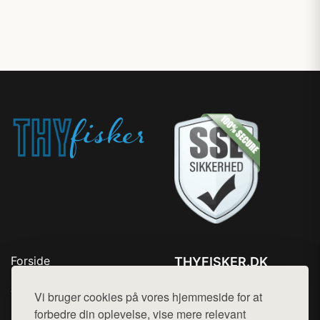
Forside
THYFISKER.DK
Produkter
Tlf. 78768672
Top Rabatter
Vi bruger cookies på vores hjemmeside for at
Mail:
hej@want.dk
Kontakt
forbedre din oplevelse, vise mere relevant