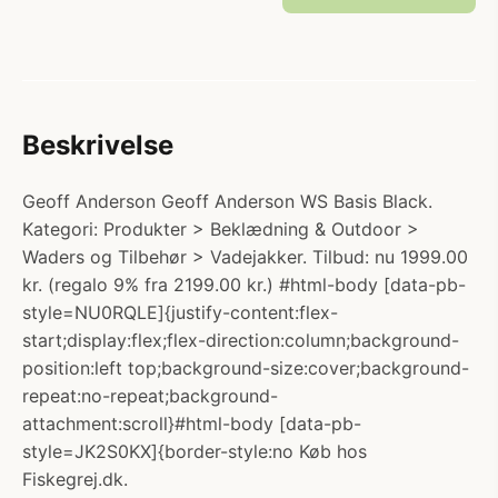
Beskrivelse
Geoff Anderson Geoff Anderson WS Basis Black.
Kategori: Produkter > Beklædning & Outdoor >
Waders og Tilbehør > Vadejakker. Tilbud: nu 1999.00
kr. (regalo 9% fra 2199.00 kr.) #html-body [data-pb-
style=NU0RQLE]{justify-content:flex-
start;display:flex;flex-direction:column;background-
position:left top;background-size:cover;background-
repeat:no-repeat;background-
attachment:scroll}#html-body [data-pb-
style=JK2S0KX]{border-style:no Køb hos
Fiskegrej.dk.