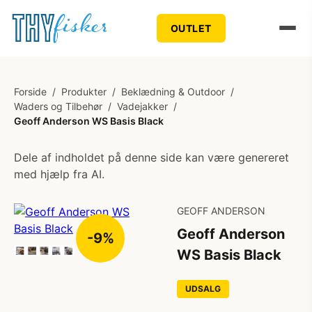
OUTLET
Forside
/
Produkter
/
Beklædning & Outdoor
/
Waders og Tilbehør
/
Vadejakker
/
Geoff Anderson WS Basis Black
Dele af indholdet på denne side kan være genereret
med hjælp fra AI.
GEOFF ANDERSON
Geoff Anderson
-9%
WS Basis Black
UDSALG