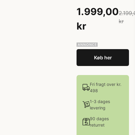
1.999,00
2.199,
kr
kr
Køb her
Fri fragt over kr.
498
1-3 dages
levering
90 dages
returret