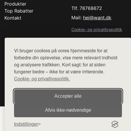
Produkter
Tlf. 78768672
Top Rabatter
Mail:
hej@want.dk
Kontakt
Cookie- og privatlivspolitik
Vi bruger cookies på vores hjemmeside for at
forbedre din oplevelse, vise mere relevant indhold
Denne side er en del af want.dk, der udgiver en række
hjemmesider med præsentation af forskellige produkter fra
og analysere trafikken. Kort sagt: for at siden
diverse webshops. Der sælges ikke varer fra denne side - vi
fungerer bedre – ikke for at være irriterende.
henviser til de shops, som sælger varen. Vi har heller ikke
Cookie- og privatlivspolitik.
varerne på lager.
© 2026 thyfisker.dk. Alle rettigheder forbeholdes.
Accepter alle
Afvis ikke‑nødvendige
Indstillinger