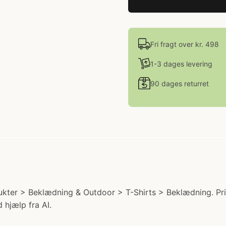
Fri fragt over kr. 498
1-3 dages levering
90 dages returret
ukter > Beklædning & Outdoor > T-Shirts > Beklædning. Pris
 hjælp fra AI.