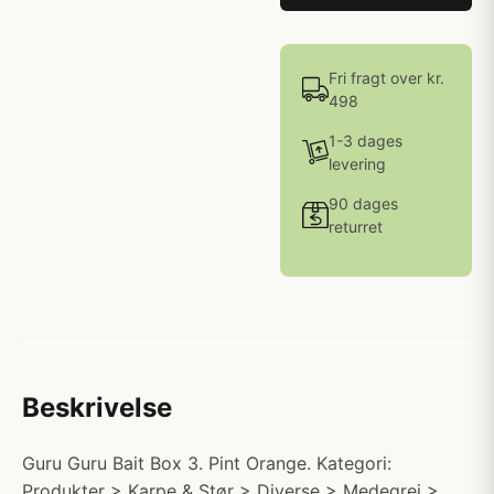
Fri fragt over kr.
498
1-3 dages
levering
90 dages
returret
Beskrivelse
Guru Guru Bait Box 3. Pint Orange. Kategori:
Produkter > Karpe & Stør > Diverse > Medegrej >