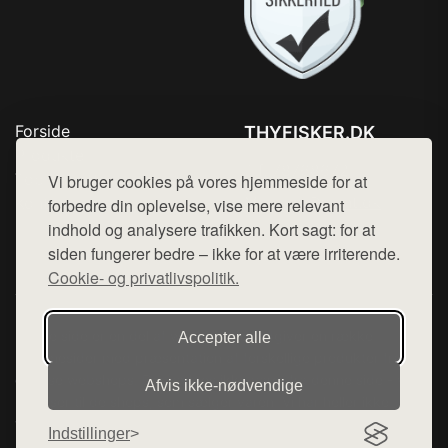
Forside
THYFISKER.DK
Produkter
Tlf. 78768672
Top Rabatter
Vi bruger cookies på vores hjemmeside for at
Mail:
hej@want.dk
Kontakt
forbedre din oplevelse, vise mere relevant
indhold og analysere trafikken. Kort sagt: for at
Cookie- og privatlivspolitik
siden fungerer bedre – ikke for at være irriterende.
Cookie- og privatlivspolitik.
Denne side er en del af want.dk, der udgiver en række
Accepter alle
hjemmesider med præsentation af forskellige produkter fra
diverse webshops. Der sælges ikke varer fra denne side - vi
Afvis ikke‑nødvendige
henviser til de shops, som sælger varen. Vi har heller ikke
varerne på lager.
Indstillinger