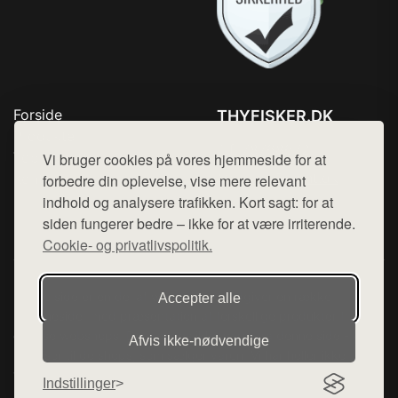
Forside
THYFISKER.DK
Produkter
Tlf. 78768672
Top Rabatter
Vi bruger cookies på vores hjemmeside for at
Mail:
hej@want.dk
Kontakt
forbedre din oplevelse, vise mere relevant
indhold og analysere trafikken. Kort sagt: for at
Cookie- og privatlivspolitik
siden fungerer bedre – ikke for at være irriterende.
Cookie- og privatlivspolitik.
Denne side er en del af want.dk, der udgiver en række
Accepter alle
hjemmesider med præsentation af forskellige produkter fra
diverse webshops. Der sælges ikke varer fra denne side - vi
Afvis ikke‑nødvendige
henviser til de shops, som sælger varen. Vi har heller ikke
varerne på lager.
Indstillinger