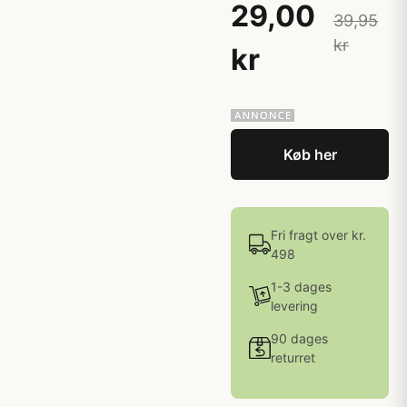
29,00
39,95
kr
kr
Køb her
Fri fragt over kr.
498
1-3 dages
levering
90 dages
returret