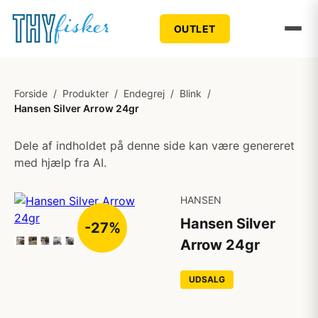
OUTLET
Forside
/
Produkter
/
Endegrej
/
Blink
/
Hansen Silver Arrow 24gr
Dele af indholdet på denne side kan være genereret
med hjælp fra AI.
HANSEN
Hansen Silver
-27%
Arrow 24gr
UDSALG