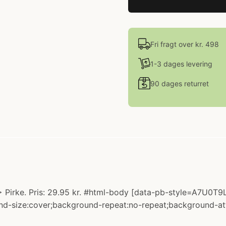
Fri fragt over kr. 498
1-3 dages levering
90 dages returret
 Pirke. Pris: 29.95 kr. #html-body [data-pb-style=A7U0T9L]{
nd-size:cover;background-repeat:no-repeat;background-atta