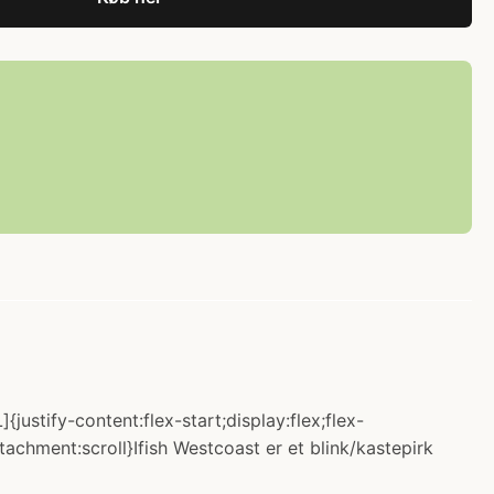
justify-content:flex-start;display:flex;flex-
chment:scroll}Ifish Westcoast er et blink/kastepirk