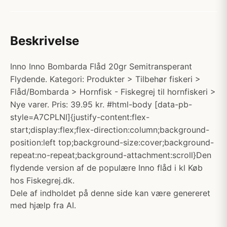
Beskrivelse
Inno Inno Bombarda Flåd 20gr Semitransperant
Flydende. Kategori: Produkter > Tilbehør fiskeri >
Flåd/Bombarda > Hornfisk - Fiskegrej til hornfiskeri >
Nye varer. Pris: 39.95 kr. #html-body [data-pb-
style=A7CPLNI]{justify-content:flex-
start;display:flex;flex-direction:column;background-
position:left top;background-size:cover;background-
repeat:no-repeat;background-attachment:scroll}Den
flydende version af de populære Inno flåd i kl Køb
hos Fiskegrej.dk.
Dele af indholdet på denne side kan være genereret
med hjælp fra AI.