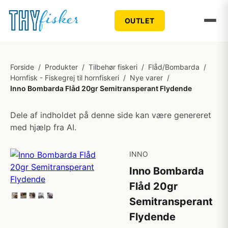
OUTLET
Forside
/
Produkter
/
Tilbehør fiskeri
/
Flåd/Bombarda
/
Hornfisk - Fiskegrej til hornfiskeri
/
Nye varer
/
Inno Bombarda Flåd 20gr Semitransperant Flydende
Dele af indholdet på denne side kan være genereret
med hjælp fra AI.
INNO
Inno Bombarda
Flåd 20gr
Semitransperant
Flydende