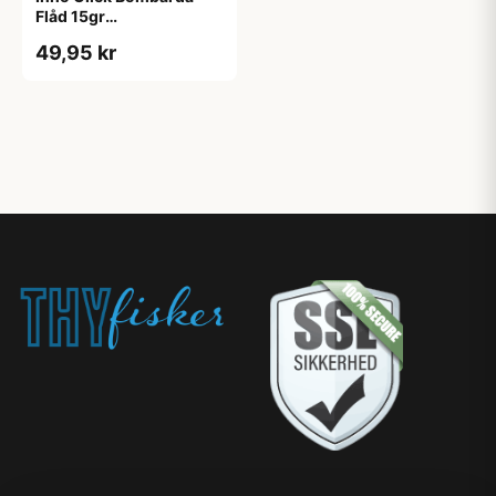
Flåd 15gr
Semitransperant
49,95 kr
Flydende