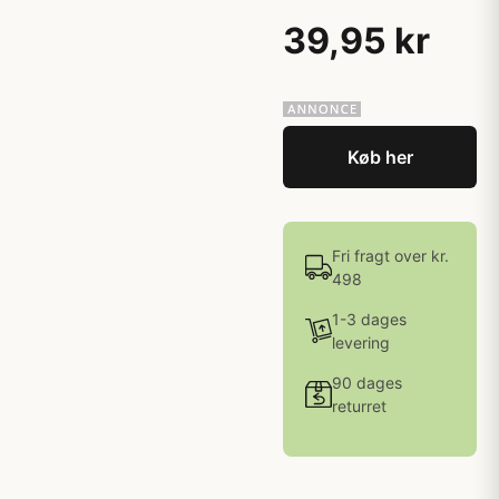
39,95 kr
Køb her
Fri fragt over kr.
498
1-3 dages
levering
90 dages
returret