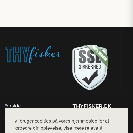
Forside
THYFISKER.DK
Produkter
Tlf. 78768672
Top Rabatter
Vi bruger cookies på vores hjemmeside for at
Mail:
hej@want.dk
Kontakt
forbedre din oplevelse, vise mere relevant