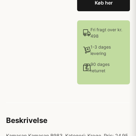
Køb her
Fri fragt over kr.
498
1-3 dages
levering
90 dages
returret
Beskrivelse
Kamasan Kamasan B983. Kategori: Kroge. Pris: 24.95