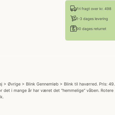
Fri fragt over kr. 498
1-3 dages levering
90 dages returret
j > Øvrige > Blink Gennemløb > Blink til havørred. Pris: 
hvor det i mange år har været det "hemmelige" våben. Roter
k.