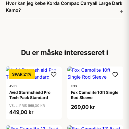
Hvor kan jeg købe Korda Compac Carryall Large Dark
Kamo?
Du er måske interesseret i
SPAR 21%
AVID
FOX
Avid Stormshield Pro
Fox Camolite 10ft Single
Tech Pack Standard
Rod Sleeve
VEJL. PRIS 569,00 KR
269,00 kr
449,00 kr