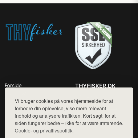
Forside
THYFISKER.DK
Produkter
Tlf. 78768672
Top Rabatter
Vi bruger cookies på vores hjemmeside for at
Mail:
hej@want.dk
Kontakt
forbedre din oplevelse, vise mere relevant
indhold og analysere trafikken. Kort sagt: for at
Cookie- og privatlivspolitik
siden fungerer bedre – ikke for at være irriterende.
Cookie- og privatlivspolitik.