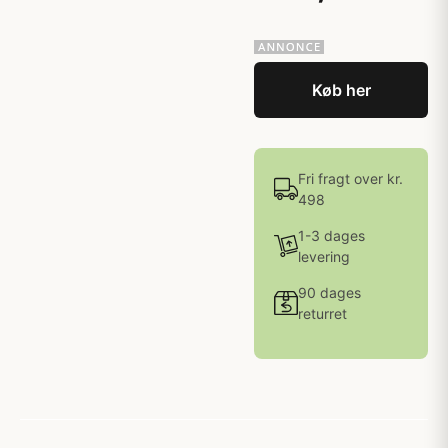
Køb her
Fri fragt over kr.
498
1-3 dages
levering
90 dages
returret