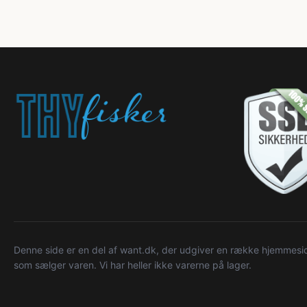
Denne side er en del af want.dk, der udgiver en række hjemmeside
som sælger varen. Vi har heller ikke varerne på lager.