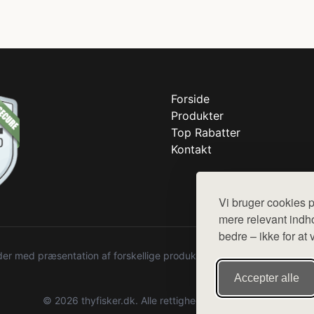
Forside
Produkter
Top Rabatter
Kontakt
Vi bruger cookies p
mere relevant indho
bedre – ikke for at 
r med præsentation af forskellige produkter fra diverse webshops. De
Accepter alle
© 2026 thyfisker.dk. Alle rettigheder forbeholdes.