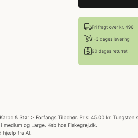
Fri fragt over kr. 498
1-3 dages levering
90 dages returret
arpe & Stør > Forfangs Tilbehør. Pris: 45.00 kr. Tungsten 
. i medium og Large. Køb hos Fiskegrej.dk.
 hjælp fra AI.