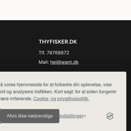
THYFISKER.DK
Tlf. 78768672
Mail:
hej@want.dk
Cookie- og privatlivspolitik
å vores hjemmeside for at forbedre din oplevelse, vise
ld og analysere trafikken. Kort sagt: for at siden fungerer
være irriterende.
Cookie- og privatlivspolitik.
r sælges ikke varer fra denne side - vi henviser til de shops,
Afvis ikke‑nødvendige
Indstillinger