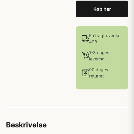
Køb her
Fri fragt over kr.
498
1-3 dages
levering
90 dages
returret
Beskrivelse