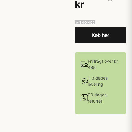
kr
Køb her
Fri fragt over kr.
498
1-3 dages
levering
90 dages
returret