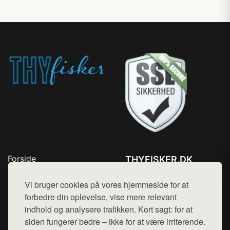
Forside
THYFISKER.DK
Produkter
Tlf. 78768672
Top Rabatter
Vi bruger cookies på vores hjemmeside for at
Mail:
hej@want.dk
Kontakt
forbedre din oplevelse, vise mere relevant
indhold og analysere trafikken. Kort sagt: for at
Cookie- og privatlivspolitik
siden fungerer bedre – ikke for at være irriterende.