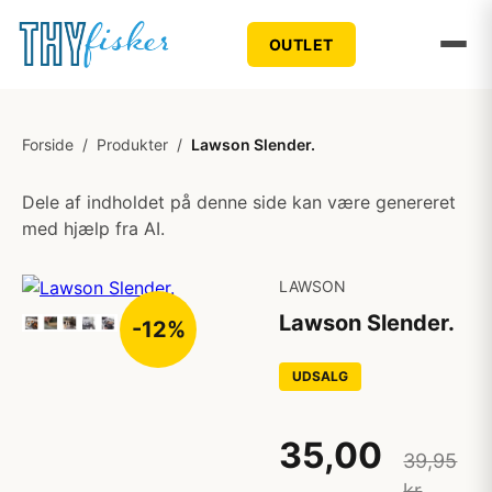
OUTLET
Forside
/
Produkter
/
Lawson Slender.
Dele af indholdet på denne side kan være genereret
med hjælp fra AI.
LAWSON
Lawson Slender.
-12%
UDSALG
35,00
39,95
kr