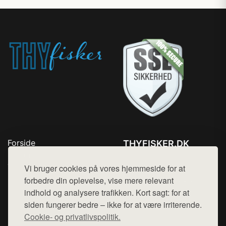
Forside
THYFISKER.DK
Produkter
Tlf. 78768672
Top Rabatter
Vi bruger cookies på vores hjemmeside for at
Mail:
hej@want.dk
Kontakt
forbedre din oplevelse, vise mere relevant
indhold og analysere trafikken. Kort sagt: for at
Cookie- og privatlivspolitik
siden fungerer bedre – ikke for at være irriterende.
Cookie- og privatlivspolitik.