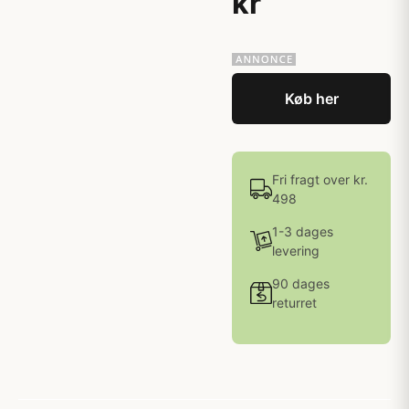
kr
Køb her
Fri fragt over kr.
498
1-3 dages
levering
90 dages
returret