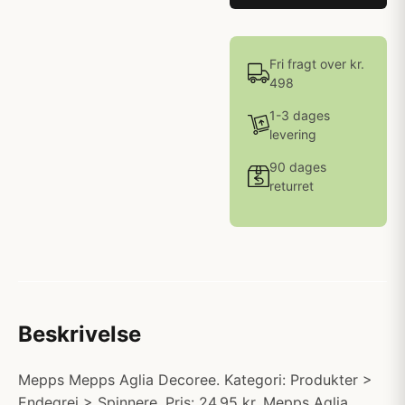
Fri fragt over kr.
498
1-3 dages
levering
90 dages
returret
Beskrivelse
Mepps Mepps Aglia Decoree. Kategori: Produkter >
Endegrej > Spinnere. Pris: 24.95 kr. Mepps Aglia