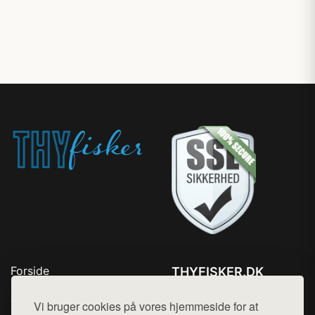
Forside
THYFISKER.DK
Produkter
Tlf. 78768672
Top Rabatter
Vi bruger cookies på vores hjemmeside for at