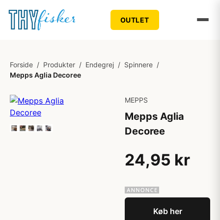
OUTLET
Forside
/
Produkter
/
Endegrej
/
Spinnere
/
Mepps Aglia Decoree
MEPPS
Mepps Aglia
Decoree
24,95 kr
Køb her