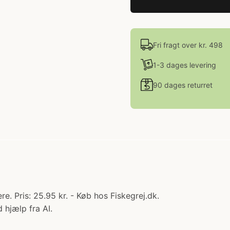
Fri fragt over kr. 498
1-3 dages levering
90 dages returret
e. Pris: 25.95 kr. - Køb hos Fiskegrej.dk.
 hjælp fra AI.