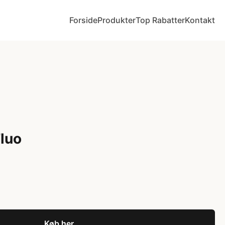
Forside
Produkter
Top Rabatter
Kontakt
luo
Køb her