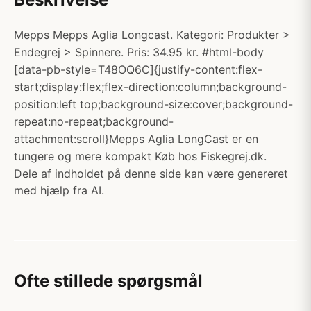
Mepps Mepps Aglia Longcast. Kategori: Produkter >
Endegrej > Spinnere. Pris: 34.95 kr. #html-body
[data-pb-style=T48OQ6C]{justify-content:flex-
start;display:flex;flex-direction:column;background-
position:left top;background-size:cover;background-
repeat:no-repeat;background-
attachment:scroll}Mepps Aglia LongCast er en
tungere og mere kompakt Køb hos Fiskegrej.dk.
Dele af indholdet på denne side kan være genereret
med hjælp fra AI.
Ofte stillede spørgsmål