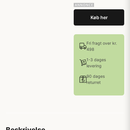
Køb her
Fri fragt over kr.
498
1-3 dages
levering
90 dages
returret
Beskrivelse