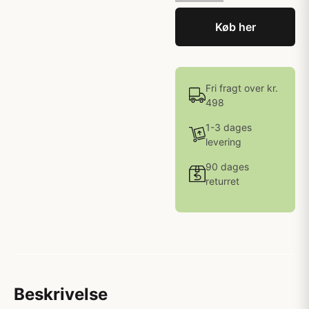
Køb her
Fri fragt over kr.
498
1-3 dages
levering
90 dages
returret
Beskrivelse