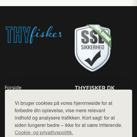
Forside
THYFISKER.DK
Produkter
Tlf. 78768672
Top Rabatter
Vi bruger cookies på vores hjemmeside for at
Mail:
hej@want.dk
Kontakt
forbedre din oplevelse, vise mere relevant
indhold og analysere trafikken. Kort sagt: for at
Cookie- og privatlivspolitik
siden fungerer bedre – ikke for at være irriterende.
Cookie- og privatlivspolitik.