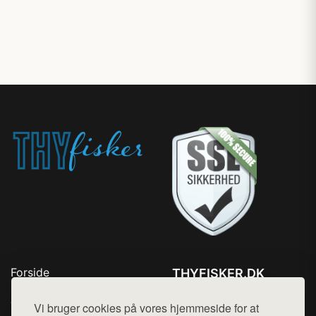
Forside
THYFISKER.DK
Produkter
Tlf. 78768672
Top Rabatter
Vi bruger cookies på vores hjemmeside for at