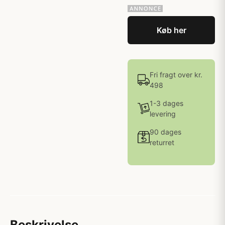
Køb her
Fri fragt over kr.
498
1-3 dages
levering
90 dages
returret
Beskrivelse