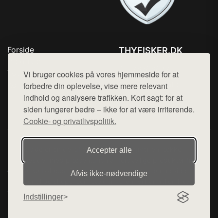
Forside
THYFISKER.DK
Produkter
Tlf. 78768672
Top Rabatter
Vi bruger cookies på vores hjemmeside for at
Mail:
hej@want.dk
Kontakt
forbedre din oplevelse, vise mere relevant
indhold og analysere trafikken. Kort sagt: for at
Cookie- og privatlivspolitik
siden fungerer bedre – ikke for at være irriterende.
Cookie- og privatlivspolitik.
Denne side er en del af want.dk, der udgiver en række
Accepter alle
hjemmesider med præsentation af forskellige produkter fra
diverse webshops. Der sælges ikke varer fra denne side - vi
Afvis ikke‑nødvendige
henviser til de shops, som sælger varen. Vi har heller ikke
varerne på lager.
Indstillinger
© 2026 thyfisker.dk. Alle rettigheder forbeholdes.