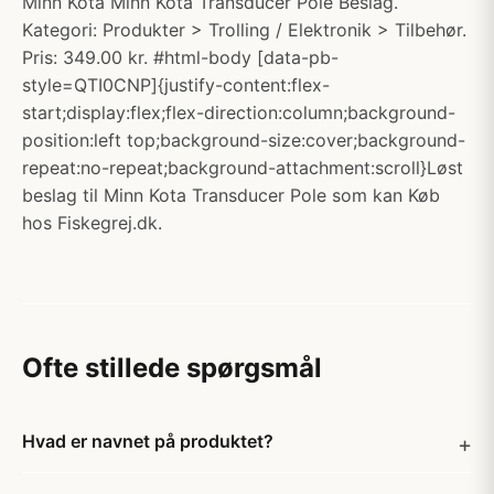
Minn Kota Minn Kota Transducer Pole Beslag.
Kategori: Produkter > Trolling / Elektronik > Tilbehør.
Pris: 349.00 kr. #html-body [data-pb-
style=QTI0CNP]{justify-content:flex-
start;display:flex;flex-direction:column;background-
position:left top;background-size:cover;background-
repeat:no-repeat;background-attachment:scroll}Løst
beslag til Minn Kota Transducer Pole som kan Køb
hos Fiskegrej.dk.
Ofte stillede spørgsmål
Hvad er navnet på produktet?