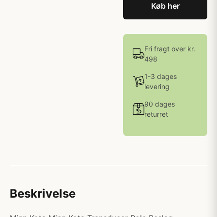
Køb her
Fri fragt over kr.
498
1-3 dages
levering
90 dages
returret
Beskrivelse