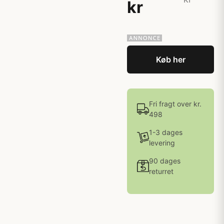
kr
Køb her
Fri fragt over kr.
498
1-3 dages
levering
90 dages
returret