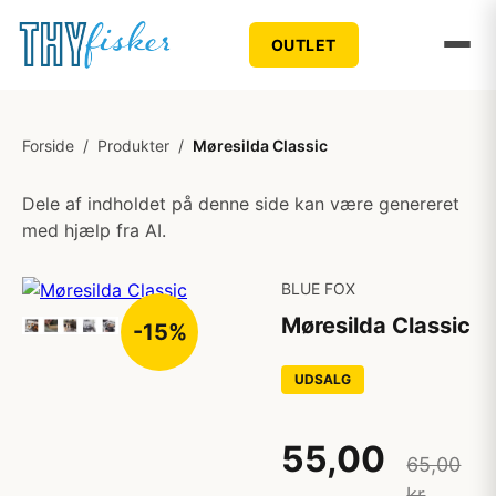
OUTLET
Forside
/
Produkter
/
Møresilda Classic
Dele af indholdet på denne side kan være genereret
med hjælp fra AI.
BLUE FOX
Møresilda Classic
-15%
UDSALG
55,00
65,00
kr