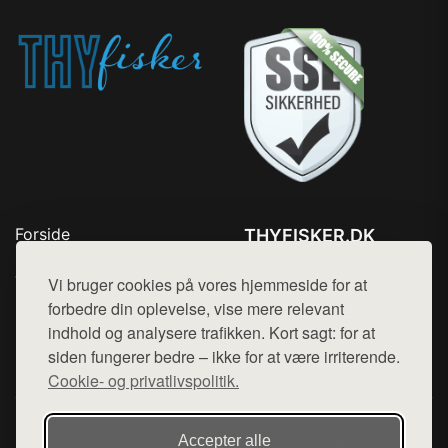
Forside
THYFISKER.DK
Produkter
Tlf. 78768672
Top Rabatter
Vi bruger cookies på vores hjemmeside for at
Mail:
hej@want.dk
Kontakt
forbedre din oplevelse, vise mere relevant
indhold og analysere trafikken. Kort sagt: for at
Cookie- og privatlivspolitik
siden fungerer bedre – ikke for at være irriterende.
Cookie- og privatlivspolitik.
Denne side er en del af want.dk, der udgiver en række
Accepter alle