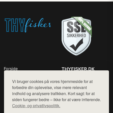
Forside
THYFISKER.DK
Produkter
Tlf. 78768672
Top Rabatter
Vi bruger cookies på vores hjemmeside for at
Mail:
hej@want.dk
Kontakt
forbedre din oplevelse, vise mere relevant
indhold og analysere trafikken. Kort sagt: for at
Cookie- og privatlivspolitik
siden fungerer bedre – ikke for at være irriterende.
Cookie- og privatlivspolitik.