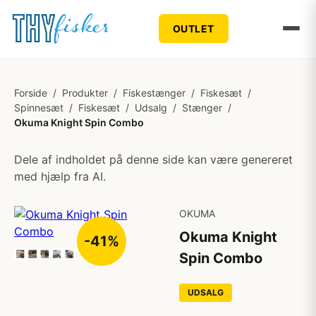
OUTLET
Forside
/
Produkter
/
Fiskestænger
/
Fiskesæt
/
Spinnesæt
/
Fiskesæt
/
Udsalg
/
Stænger
/
Okuma Knight Spin Combo
Dele af indholdet på denne side kan være genereret
med hjælp fra AI.
OKUMA
Okuma Knight
-41%
Spin Combo
UDSALG