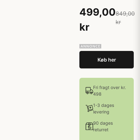
499,00
849,00
kr
kr
Køb her
Fri fragt over kr.
498
1-3 dages
levering
90 dages
returret